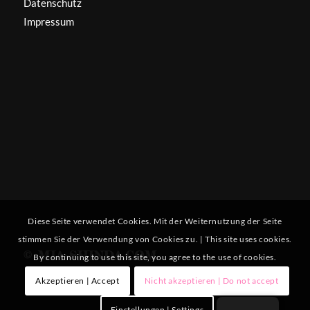
Datenschutz
Impressum
Diese Seite verwendet Cookies. Mit der Weiternutzung der Seite
stimmen Sie der Verwendung von Cookies zu. | This site uses cookies.
© MIA-SHINDA.COM
By continuing to use this site, you agree to the use of cookies.
Akzeptieren | Accept
Nicht akzeptieren | Do not accept
Einstellungen | Settings